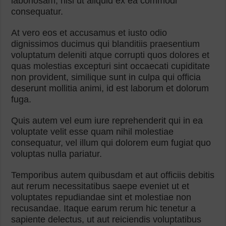
laboriosam, nisi ut aliquid ex ea commodi
consequatur.
At vero eos et accusamus et iusto odio
dignissimos ducimus qui blanditiis praesentium
voluptatum deleniti atque corrupti quos dolores et
quas molestias excepturi sint occaecati cupiditate
non provident, similique sunt in culpa qui officia
deserunt mollitia animi, id est laborum et dolorum
fuga.
Quis autem vel eum iure reprehenderit qui in ea
voluptate velit esse quam nihil molestiae
consequatur, vel illum qui dolorem eum fugiat quo
voluptas nulla pariatur.
Temporibus autem quibusdam et aut officiis debitis
aut rerum necessitatibus saepe eveniet ut et
voluptates repudiandae sint et molestiae non
recusandae. Itaque earum rerum hic tenetur a
sapiente delectus, ut aut reiciendis voluptatibus