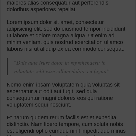
maiores alias consequatur aut perferendis
doloribus asperiores repellat.
Lorem ipsum dolor sit amet, consectetur
adipisicing elit, sed do eiusmod tempor incididunt
ut labore et dolore magna aliqua. Ut enim ad
minim veniam, quis nostrud exercitation ullamco
laboris nisi ut aliquip ex ea commodo consequat.
“Duis aute irure dolor in reprehenderit in
voluptate velit esse cillum dolore eu fugiat”
Nemo enim ipsam voluptatem quia voluptas sit
aspernatur aut odit aut fugit, sed quia
consequuntur magni dolores eos qui ratione
voluptatem sequi nesciunt.
Et harum quidem rerum facilis est et expedita
distinctio. Nam libero tempore, cum soluta nobis
est eligendi optio cumque nihil impedit quo minus