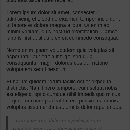
doloribus asperiores repellat.
Lorem ipsum dolor sit amet, consectetur
adipisicing elit, sed do eiusmod tempor incididunt
ut labore et dolore magna aliqua. Ut enim ad
minim veniam, quis nostrud exercitation ullamco
laboris nisi ut aliquip ex ea commodo consequat.
Nemo enim ipsam voluptatem quia voluptas sit
aspernatur aut odit aut fugit, sed quia
consequuntur magni dolores eos qui ratione
voluptatem sequi nesciunt.
Et harum quidem rerum facilis est et expedita
distinctio. Nam libero tempore, cum soluta nobis
est eligendi optio cumque nihil impedit quo minus
id quod maxime placeat facere possimus, omnis
voluptas assumenda est, omnis dolor repellendus.
“Duis aute irure dolor in reprehenderit in
voluptate velit esse cillum dolore eu fugiat”