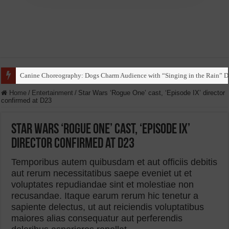
Canine Choreography: Dogs Charm Audience with “Singing in the Rain” D
Home
/
Entertainment
/
Star Wars ‘Rogue One’ cast, ‘Episode IX’ director
confirmed at D23
Star Wars ‘Rogue One’ cast, ‘Episode IX’
director confirmed at D23
Temporibus autem quibusdam et aut officiis debitis
aut rerum necessitatibus saepe eveniet ut et
voluptates repudiandae sint et molestiae non
recusandae. Itaque earum rerum hic tenetur a
sapiente delectus, ut aut reiciendis voluptatibus
maiores alias consequatur aut perferendis