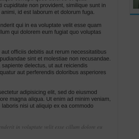
i cupiditate non provident, similique sunt in
a animi, id est laborum et dolorum fuga.
derit qui in ea voluptate velit esse quam
 illum qui dolorem eum fugiat quo voluptas
t officiis debitis aut rerum necessitatibus
epudiandae sint et molestiae non recusandae.
sapiente delectus, ut aut reiciendis
quatur aut perferendis doloribus asperiores
ectetur adipisicing elit, sed do eiusmod
olore magna aliqua. Ut enim ad minim veniam,
o laboris nisi ut aliquip ex ea commodo
nderit in voluptate velit esse cillum dolore eu