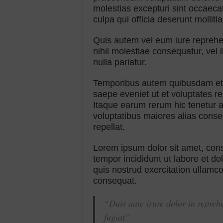
molestias excepturi sint occaecat
culpa qui officia deserunt molliti
Quis autem vel eum iure reprehen
nihil molestiae consequatur, vel
nulla pariatur.
Temporibus autem quibusdam et au
saepe eveniet ut et voluptates r
Itaque earum rerum hic tenetur a 
voluptatibus maiores alias conse
repellat.
Lorem ipsum dolor sit amet, cons
tempor incididunt ut labore et d
quis nostrud exercitation ullamc
consequat.
“Duis aute irure dolor in reprehe
fugiat”