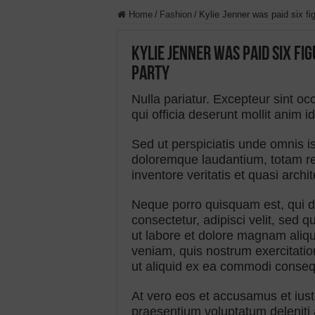
Home
/
Fashion
/
Kylie Jenner was paid six fi
Kylie Jenner was paid six fi
party
Nulla pariatur. Excepteur sint oc
qui officia deserunt mollit anim i
Sed ut perspiciatis unde omnis i
doloremque laudantium, totam re
inventore veritatis et quasi archi
Neque porro quisquam est, qui d
consectetur, adipisci velit, sed
ut labore et dolore magnam ali
veniam, quis nostrum exercitatio
ut aliquid ex ea commodi conseq
At vero eos et accusamus et iust
praesentium voluptatum deleniti 