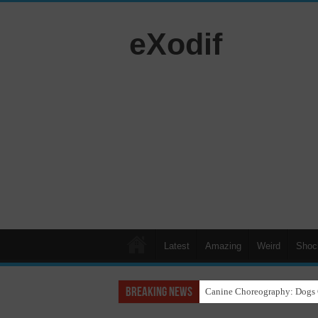
eXodif
Latest
Amazing
Weird
Shoc
Breaking News
Canine Choreography: Dogs 