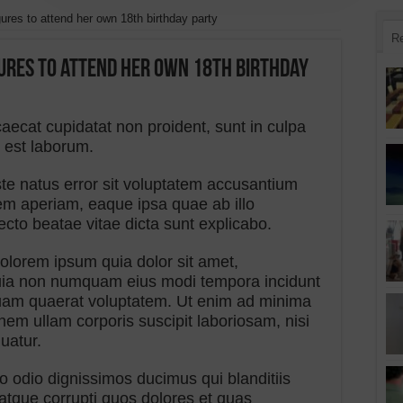
gures to attend her own 18th birthday party
R
gures to attend her own 18th birthday
caecat cupidatat non proident, sunt in culpa
d est laborum.
ste natus error sit voluptatem accusantium
m aperiam, eaque ipsa quae ab illo
tecto beatae vitae dicta sunt explicabo.
olorem ipsum quia dolor sit amet,
 quia non numquam eius modi tempora incidunt
quam quaerat voluptatem. Ut enim ad minima
nem ullam corporis suscipit laboriosam, nisi
uatur.
o odio dignissimos ducimus qui blanditiis
atque corrupti quos dolores et quas