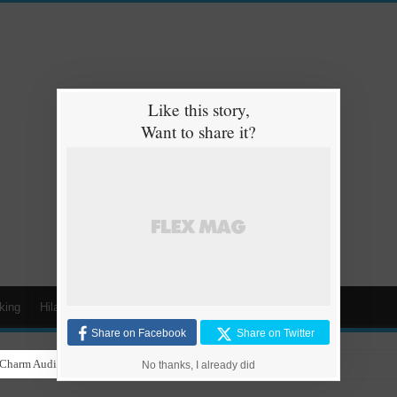
Like this story,
Want to share it?
king
Hilarious
Animals
Cars
Kids
Share on Facebook
Share on Twitter
Charm Audience with “Singing in the Rain” Dance Performance
No thanks, I already did