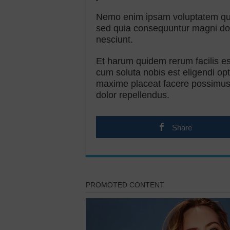
Nemo enim ipsam voluptatem quia 
sed quia consequuntur magni dol
nesciunt.
Et harum quidem rerum facilis est
cum soluta nobis est eligendi op
maxime placeat facere possimus
dolor repellendus.
Share